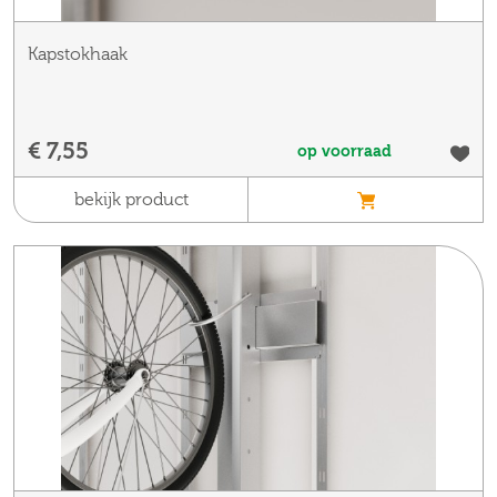
Kapstokhaak
€ 7,55
op voorraad
bekijk product