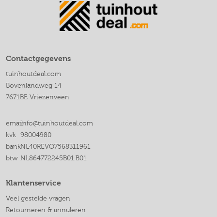
Contactgegevens
tuinhoutdeal.com
Bovenlandweg 14
7671BE Vriezenveen
email
info@tuinhoutdeal.com
kvk
98004980
bank
NL40REVO7568311961
btw
NL864772245B01.B01
Klantenservice
Veel gestelde vragen
Retourneren & annuleren