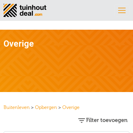
Overige
Buitenleven
>
Opbergen
>
Overige
Filter toevoegen