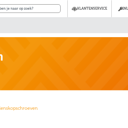
KLANTENSERVICE
IN
n
lenskopschroeven