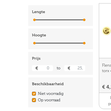
Lengte
0 cm
500 cm
Hoogte
0 cm
500 cm
Prijs
Flen
to
torx
Beschikbaarheid
€ 4
Niet voorradig
Op voorraad
p