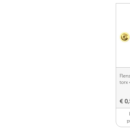
Flen
torx
€ 0
p