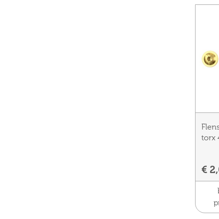
Flen
torx
€ 2
p