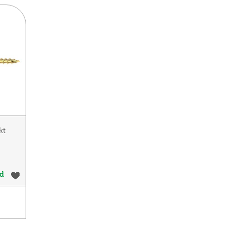
kt
ad