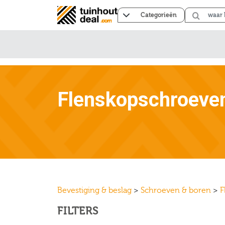
Categorieën
Flenskopschroeve
Bevestiging & beslag
>
Schroeven & boren
>
F
FILTERS