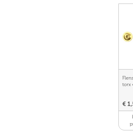
Flen
torx
€ 1
p