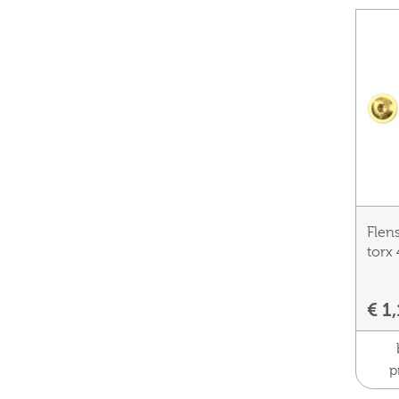
Flen
torx
€ 1
p