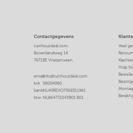
Contactgegevens
Klante
tuinhoutdeal.com
Veel ge
Bovenlandweg 14
Retour
7671BE Vriezenveen
Klachte
Hulp bi
Bestell
email
info@tuinhoutdeal.com
Bezorge
kvk
98004980
Montag
bank
NL40REVO7568311961
Betali
btw
NL864772245B01.B01