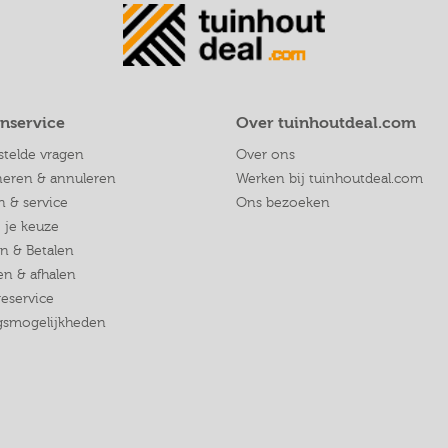
nservice
Over tuinhoutdeal.com
stelde vragen
Over ons
neren & annuleren
Werken bij tuinhoutdeal.com
n & service
Ons bezoeken
j je keuze
en & Betalen
n & afhalen
eservice
ngsmogelijkheden