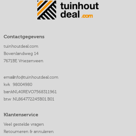
Contactgegevens
tuinhoutdeal.com
Bovenlandweg 14
7671BE Vriezenveen
email
info@tuinhoutdeal.com
kvk
98004980
bank
NL40REVO7568311961
btw
NL864772245B01.B01
Klantenservice
Veel gestelde vragen
Retourneren & annuleren