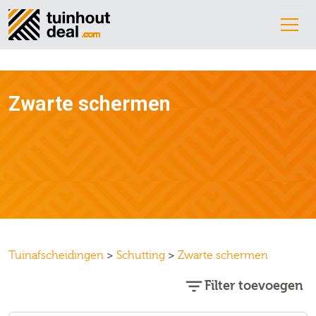
Zwarte schermen
Tuinafscheidingen
>
Schutting
>
Zwarte schermen
Filter toevoegen