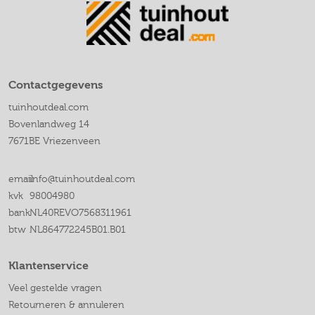
Contactgegevens
tuinhoutdeal.com
Bovenlandweg 14
7671BE Vriezenveen
email
info@tuinhoutdeal.com
kvk
98004980
bank
NL40REVO7568311961
btw
NL864772245B01.B01
Klantenservice
Veel gestelde vragen
Retourneren & annuleren