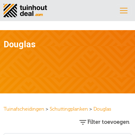
Douglas
Tuinafscheidingen
>
Schuttingplanken
>
Douglas
Filter toevoegen