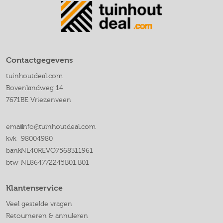
Contactgegevens
tuinhoutdeal.com
Bovenlandweg 14
7671BE Vriezenveen
email
info@tuinhoutdeal.com
kvk
98004980
bank
NL40REVO7568311961
btw
NL864772245B01.B01
Klantenservice
Veel gestelde vragen
Retourneren & annuleren