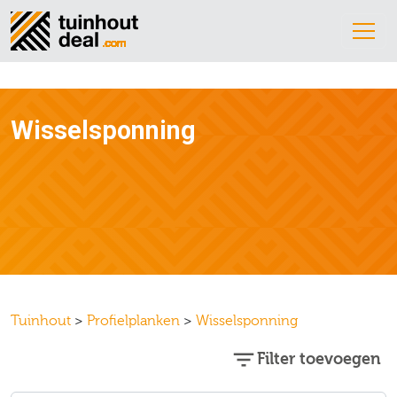
Wisselsponning
Tuinhout
>
Profielplanken
>
Wisselsponning
Filter toevoegen