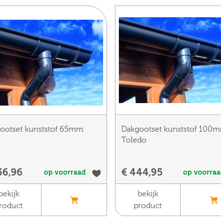
ootset kunststof 65mm
Dakgootset kunststof 100
Toledo
56,96
€ 444,95
op voorraad
op voorra
bekijk
bekijk
roduct
product