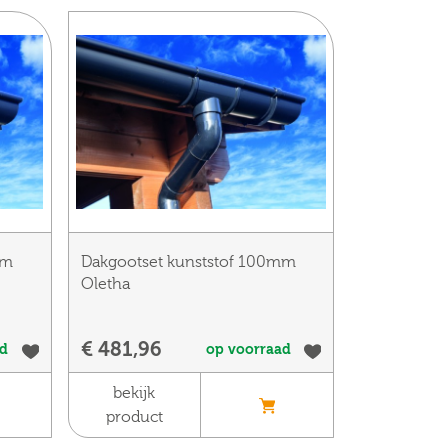
mm
Dakgootset kunststof 100mm
Oletha
€ 481,96
ad
op voorraad
bekijk
product