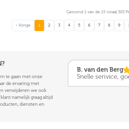
Getoond 1 van de 15 totaal 303 
‹ Vorige
1
2
3
4
5
6
7
8
9
N?
B. van den Berg
Snelle serivice, g
 om te gaan met onze
aar de ervaring met
 en verwijderen we ook
lant namelijk graag altijd
roducten, diensten en