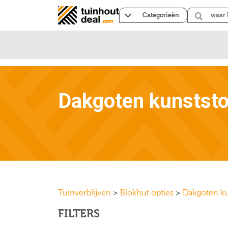
Categorieën
Dakgoten kunststo
Tuinverblijven
>
Blokhut opties
>
Dakgoten ku
FILTERS