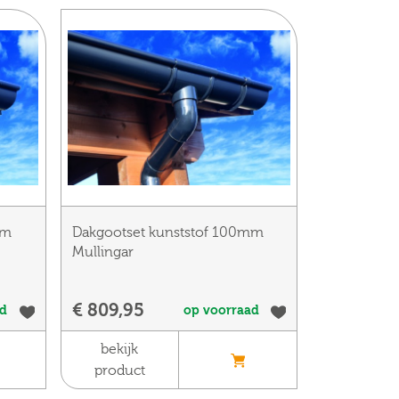
mm
Dakgootset kunststof 100mm
Mullingar
€ 809,95
ad
op voorraad
bekijk
product