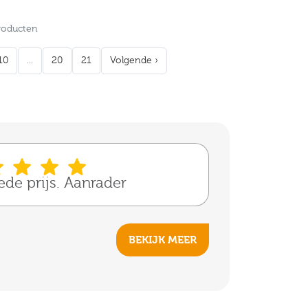
Producten
10
...
20
21
Volgende ›
oede prijs. Aanrader
BEKIJK MEER