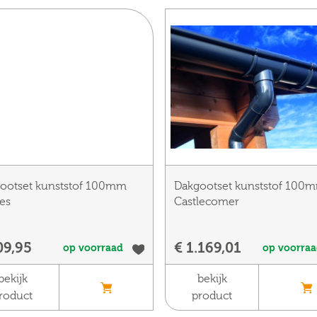
ootset kunststof 100mm
Dakgootset kunststof 100
es
Castlecomer
09,95
€ 1.169,01
op voorraad
op voorra
bekijk
bekijk
roduct
product