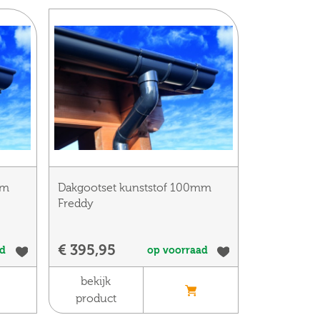
mm
Dakgootset kunststof 100mm
Freddy
€ 395,95
ad
op voorraad
bekijk
product