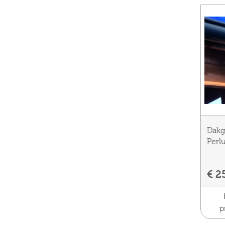
Dakg
Perl
€ 2
p