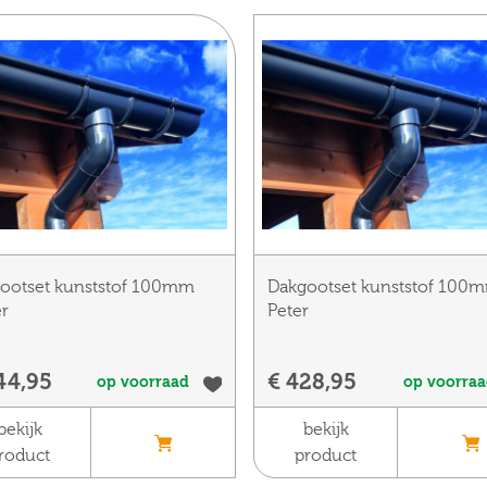
ootset kunststof 100mm
Dakgootset kunststof 100
er
Peter
44,95
€ 428,95
op voorraad
op voorra
bekijk
bekijk
roduct
product