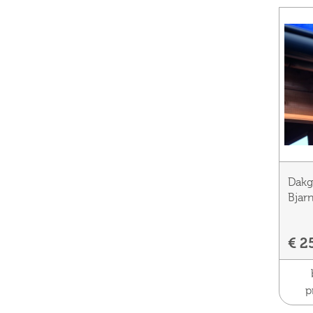
Dakg
Bjarn
€ 2
p