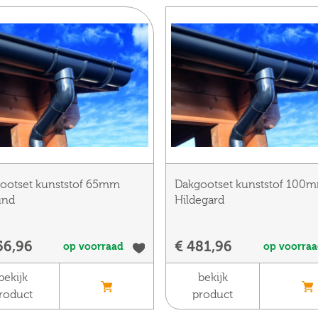
ootset kunststof 65mm
Dakgootset kunststof 100
und
Hildegard
56,96
€ 481,96
op voorraad
op voorra
bekijk
bekijk
roduct
product