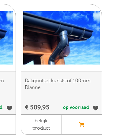
mm
Dakgootset kunststof 100mm
Dianne
€ 509,95
ad
op voorraad
bekijk
product