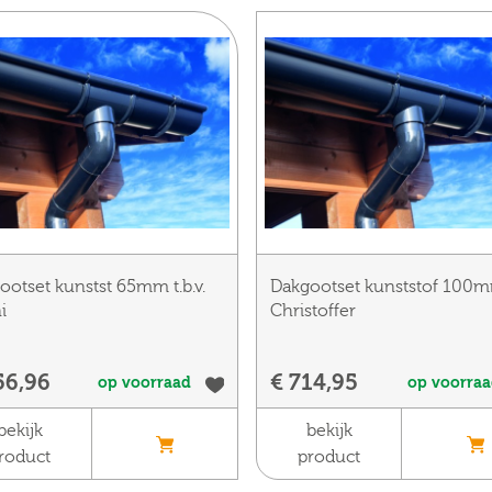
ootset kunstst 65mm t.b.v.
Dakgootset kunststof 100
i
Christoffer
56,96
€ 714,95
op voorraad
op voorra
bekijk
bekijk
roduct
product