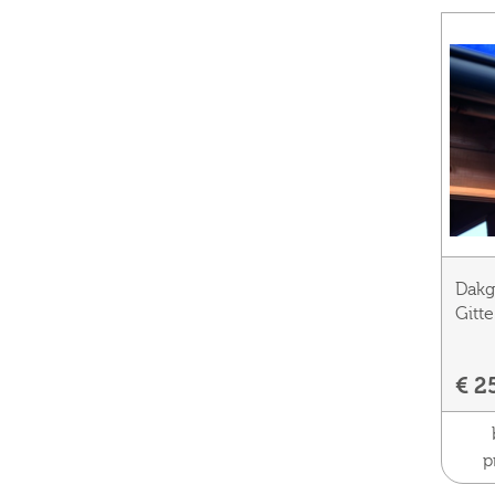
Dakg
Gitte
€ 2
p