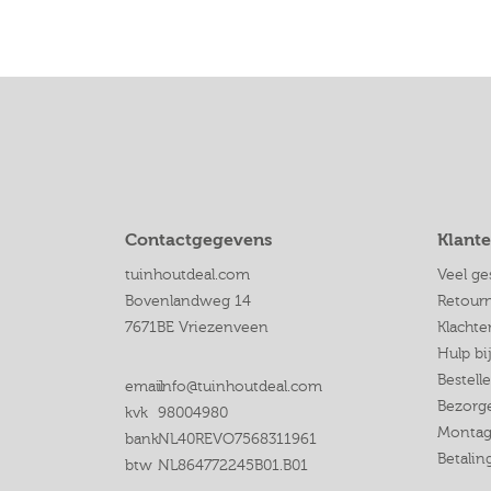
Contactgegevens
Klante
tuinhoutdeal.com
Veel ge
Bovenlandweg 14
Retour
7671BE Vriezenveen
Klachte
Hulp bi
Bestell
email
info@tuinhoutdeal.com
Bezorge
kvk
98004980
Montag
bank
NL40REVO7568311961
Betali
btw
NL864772245B01.B01