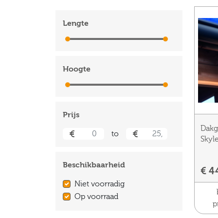
Lengte
0 cm
500 cm
Hoogte
0 cm
500 cm
Prijs
Dakg
to
Skyl
Beschikbaarheid
€ 4
Niet voorradig
Op voorraad
p