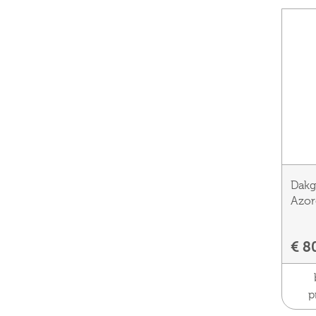
Dakg
Azor
€ 8
p