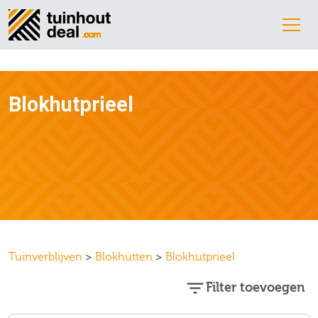
Blokhutprieel
Tuinverblijven
>
Blokhutten
>
Blokhutprieel
Filter toevoegen