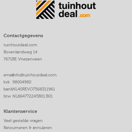
Contactgegevens
tuinhoutdeal.com
Bovenlandweg 14
7671BE Vriezenveen
email
info@tuinhoutdeal.com
kvk
98004980
bank
NL40REVO7568311961
btw
NL864772245B01.B01
Klantenservice
Veel gestelde vragen
Retourneren & annuleren