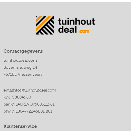
Contactgegevens
tuinhoutdeal.com
Bovenlandweg 14
7671BE Vriezenveen
email
info@tuinhoutdeal.com
kvk
98004980
bank
NL40REVO7568311961
btw
NL864772245B01.B01
Klantenservice