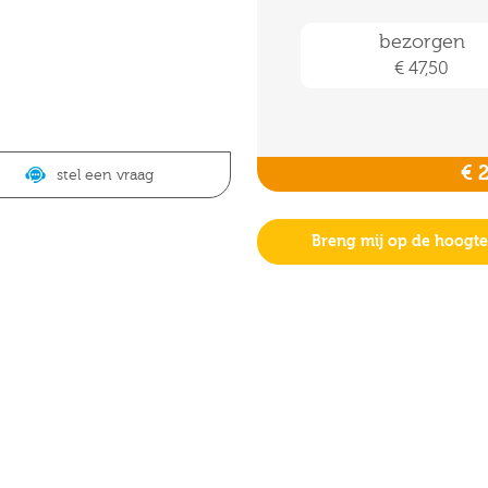
bezorgen
€ 47,50
€ 
stel een vraag
Breng mij op de hoogte