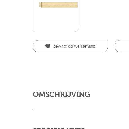
bewaar op wensenlijst
OMSCHRIJVING
-