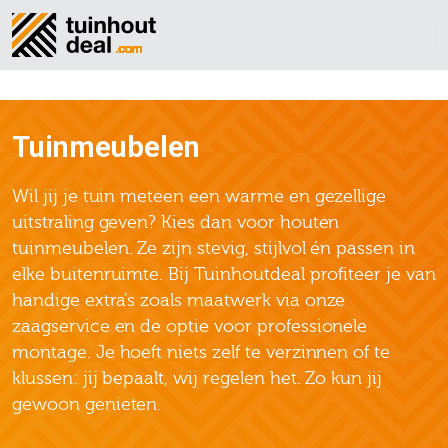
Tuinmeubelen
Wil jij je tuin meteen een warme en gezellige
uitstraling geven? Kies dan voor houten
tuinmeubelen. Ze zijn stevig, stijlvol én passen in
elke buitenruimte. Bij Tuinhoutdeal profiteer je van
handige extra’s zoals maatwerk via onze
zaagservice en de optie voor professionele
montage. Je hoeft niets zelf te verzinnen of te
klussen: jij bepaalt, wij regelen het. Zo kun jij
gewoon genieten.