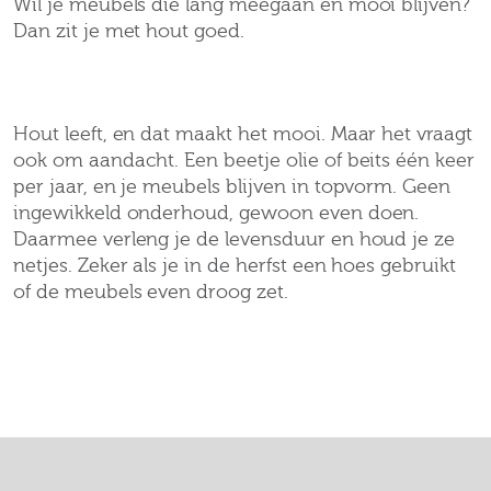
Wil je meubels die lang meegaan én mooi blijven?
Dan zit je met hout goed.
ONDERHOUD EN DUURZAAMHEID VAN
HOUT
Hout leeft, en dat maakt het mooi. Maar het vraagt
ook om aandacht. Een beetje olie of beits één keer
per jaar, en je meubels blijven in topvorm. Geen
ingewikkeld onderhoud, gewoon even doen.
Daarmee verleng je de levensduur en houd je ze
netjes. Zeker als je in de herfst een hoes gebruikt
of de meubels even droog zet.
HOUTEN TUINMEUBELEN OP MAAT EN MET
SE