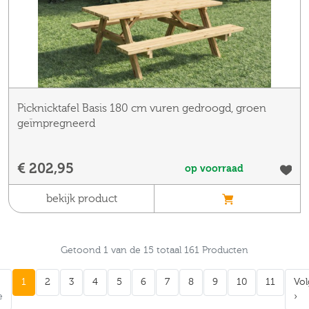
Picknicktafel Basis 180 cm vuren gedroogd, groen
geïmpregneerd
€ 202,95
op voorraad
bekijk product
Getoond 1 van de 15 totaal 161 Producten
1
2
3
4
5
6
7
8
9
10
11
Vo
e
›