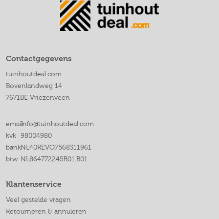
Contactgegevens
tuinhoutdeal.com
Bovenlandweg 14
7671BE Vriezenveen
email
info@tuinhoutdeal.com
kvk
98004980
bank
NL40REVO7568311961
btw
NL864772245B01.B01
Klantenservice
Veel gestelde vragen
Retourneren & annuleren