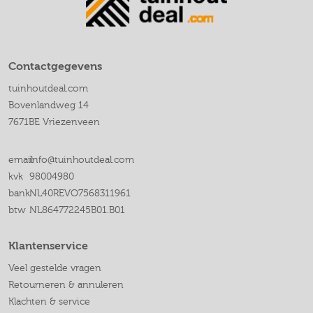
Contactgegevens
tuinhoutdeal.com
Bovenlandweg 14
7671BE Vriezenveen
email
info@tuinhoutdeal.com
kvk
98004980
bank
NL40REVO7568311961
btw
NL864772245B01.B01
Klantenservice
Veel gestelde vragen
Retourneren & annuleren
Klachten & service