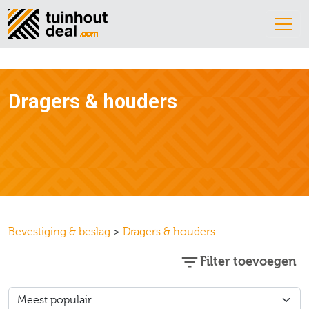
Dragers & houders
Bevestiging & beslag
>
Dragers & houders
Filter toevoegen