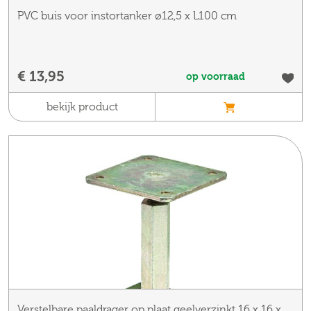
PVC buis voor instortanker ø12,5 x L100 cm
€ 13,95
op voorraad
bekijk product
Verstelbare paaldrager op plaat geelverzinkt 16 x 16 x