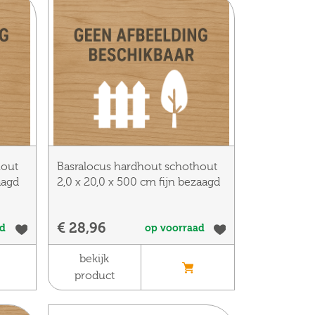
hout
Basralocus hardhout schothout
aagd
2,0 x 20,0 x 500 cm fijn bezaagd
€ 28,96
ad
op voorraad
bekijk
product