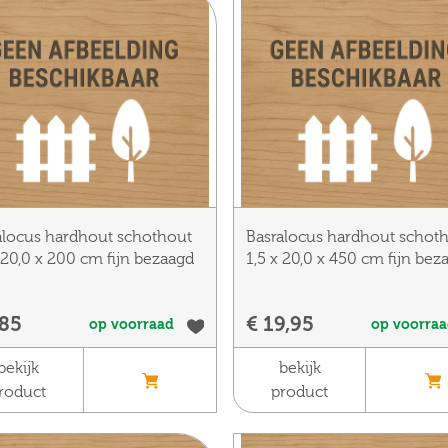
alocus hardhout schothout
Basralocus hardhout schot
 20,0 x 200 cm fijn bezaagd
1,5 x 20,0 x 450 cm fijn bez
,85
€ 19,95
op voorraad
op voorra
bekijk
bekijk
roduct
product