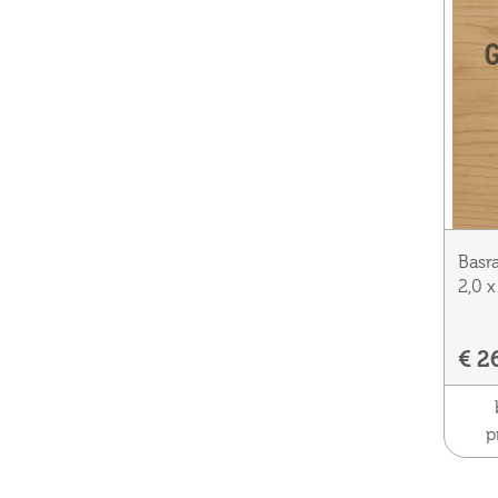
Basr
2,0 
€ 2
p