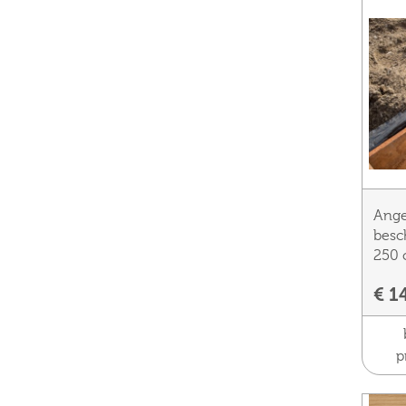
Ange
besc
250 
€ 1
p