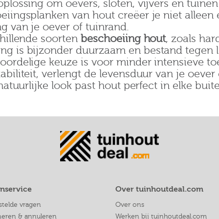
oplossing om oevers, sloten, vijvers en tuin
eiingsplanken van hout creëer je niet alleen
g van je oever of tuinrand.
chillende soorten
beschoeiing hout
, zoals ha
ng is bijzonder duurzaam en bestand tegen l
oordelige keuze is voor minder intensieve t
biliteit, verlengt de levensduur van je oever
natuurlijke look past hout perfect in elke bu
nservice
Over tuinhoutdeal.com
stelde vragen
Over ons
neren & annuleren
Werken bij tuinhoutdeal.com