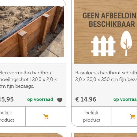
lim vermelho hardhout
Basralocus hardhout schot
hoeiingschot 120,0 x 2,0 x
2,0 x 20,0 x 250 cm fijn be
cm fijn bezaagd
45,95
€ 14,96
op voorraad
op voorra
bekijk
bekijk
roduct
product