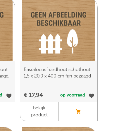
hout
Basralocus hardhout schothout
zaagd
1,5 x 20,0 x 400 cm fijn bezaagd
€ 17,94
ad
op voorraad
bekijk
product