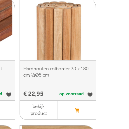
t
Hardhouten rolborder 30 x 180
cm ½Ø5 cm
€ 22,95
ad
op voorraad
bekijk
product