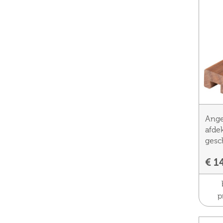
Ange
afde
gesc
€ 1
p