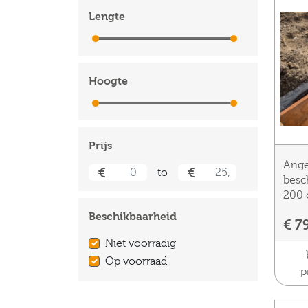
Lengte
0 cm
500 cm
Hoogte
0 cm
500 cm
Prijs
Ange
to
besc
200 
Beschikbaarheid
€ 7
Niet voorradig
Op voorraad
p