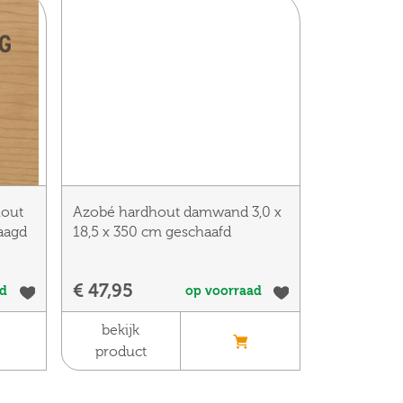
hout
Azobé hardhout damwand 3,0 x
zaagd
18,5 x 350 cm geschaafd
€ 47,95
ad
op voorraad
bekijk
product