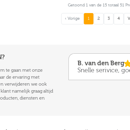
Getoond 1 van de 15 totaal 51 P
‹ Vorige
1
2
3
4
V
N?
B. van den Berg
Snelle serivice, g
 om te gaan met onze
aar de ervaring met
 en verwijderen we ook
lant namelijk graag altijd
roducten, diensten en