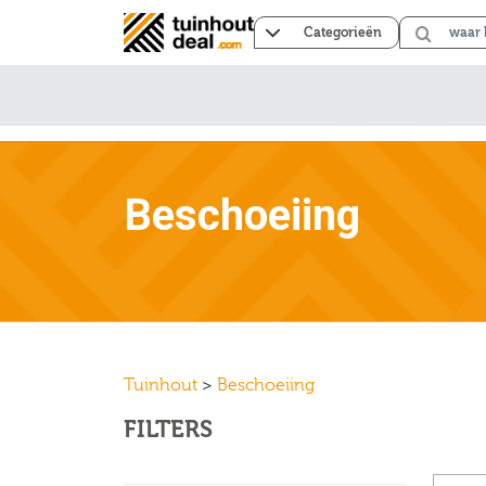
Categorieën
Beschoeiing
Tuinhout
>
Beschoeiing
FILTERS