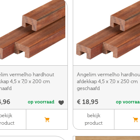
lim vermelho hardhout
Angelim vermelho hardhou
kkap 4,5 x 7,0 x 200 cm
afdekkap 4,5 x 7,0 x 250 cm
haafd
geschaafd
4,96
€ 18,95
op voorraad
op voorra
bekijk
bekijk
roduct
product