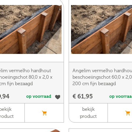
lim vermelho hardhout
Angelim vermelho hardhou
hoeiingschot 80,0 x 2,0 x
beschoeiingschot 60,0 x 2,0
cm fijn bezaagd
200 cm fijn bezaagd
9,94
€ 61,95
op voorraad
op voorra
bekijk
bekijk
roduct
product