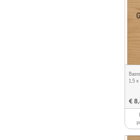
Basr
1,5 x
€ 8
p