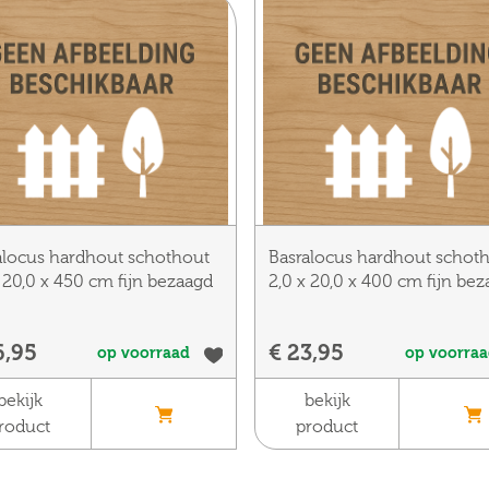
alocus hardhout schothout
Basralocus hardhout schot
x 20,0 x 450 cm fijn bezaagd
2,0 x 20,0 x 400 cm fijn be
6,95
€ 23,95
op voorraad
op voorra
bekijk
bekijk
roduct
product