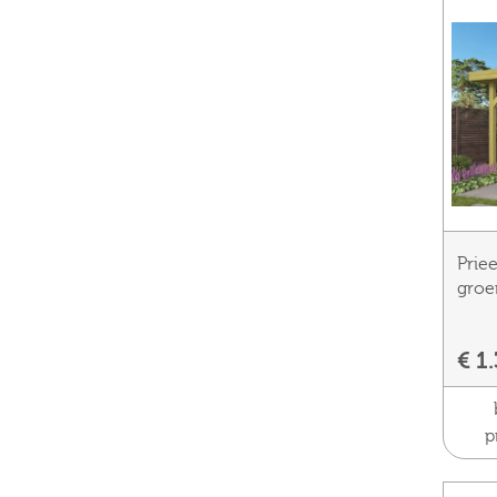
Prie
groe
€ 1
p