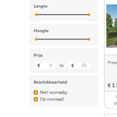
Lengte
0 cm
500 cm
Hoogte
0 cm
500 cm
Prijs
Prie
to
Beschikbaarheid
€ 1
Niet voorradig
Op voorraad
p