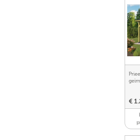
Prie
geïm
€ 1
p