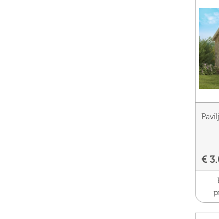
Pavi
€ 3
p