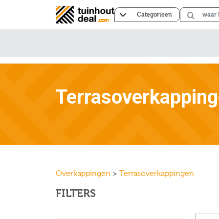
Categorieën
Terrasoverkappin
Overkappingen
>
Terrasoverkappingen
FILTERS