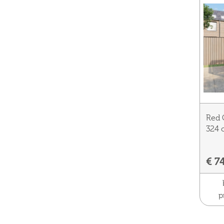
Red 
324 
€ 7
p