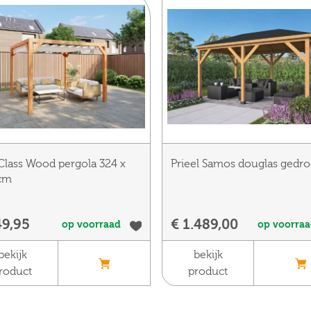
Class Wood pergola 324 x
Prieel Samos douglas gedr
cm
49,95
€ 1.489,00
op voorraad
op voorra
bekijk
bekijk
roduct
product