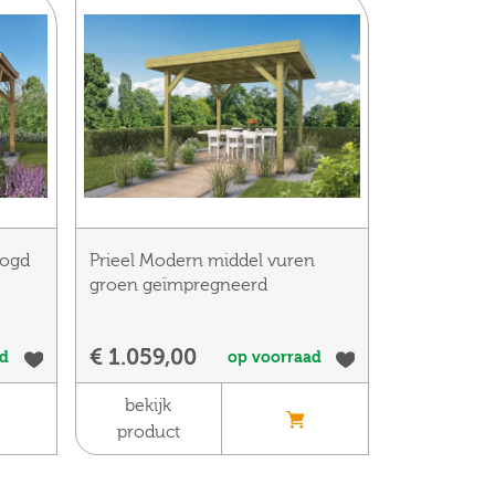
oogd
Prieel Modern middel vuren
groen geïmpregneerd
€ 1.059,00
ad
op voorraad
bekijk
product