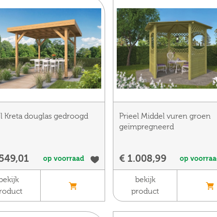
el Kreta douglas gedroogd
Prieel Middel vuren groen
geïmpregneerd
.549,01
€ 1.008,99
op voorraad
op voorra
bekijk
bekijk
roduct
product