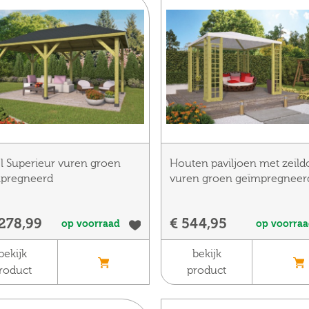
el Superieur vuren groen
Houten paviljoen met zeild
pregneerd
vuren groen geïmpregneer
.278,99
€ 544,95
op voorraad
op voorra
bekijk
bekijk
roduct
product