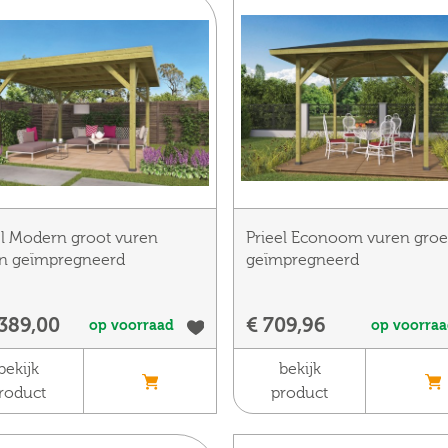
el Modern groot vuren
Prieel Econoom vuren gro
n geïmpregneerd
geïmpregneerd
.389,00
€ 709,96
op voorraad
op voorra
bekijk
bekijk
roduct
product