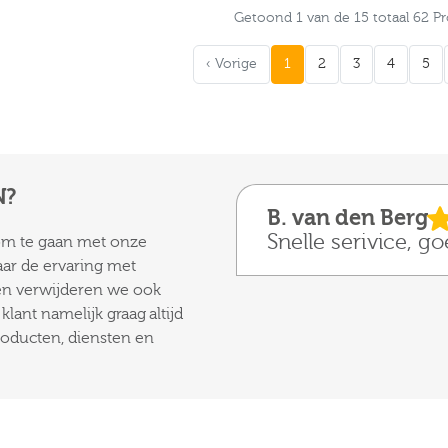
Getoond 1 van de 15 totaal 62 P
‹ Vorige
1
2
3
4
5
N?
B. van den Berg
Snelle serivice, g
 om te gaan met onze
aar de ervaring met
 en verwijderen we ook
lant namelijk graag altijd
roducten, diensten en