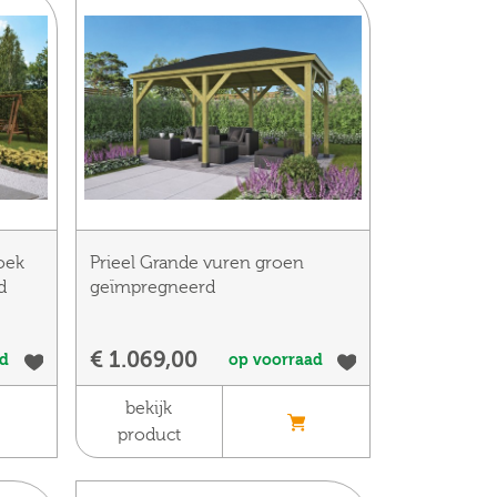
oek
Prieel Grande vuren groen
d
geïmpregneerd
€ 1.069,00
ad
op voorraad
bekijk
product