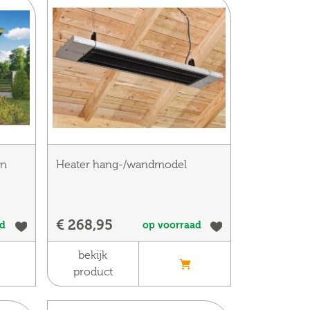
en
Heater hang-/wandmodel
€ 268,95
ad
op voorraad
bekijk
product