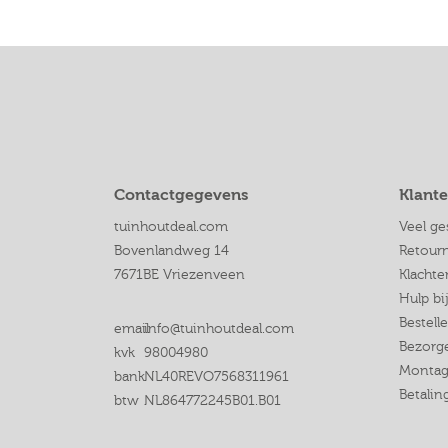
Contactgegevens
Klante
tuinhoutdeal.com
Veel ge
Bovenlandweg 14
Retour
7671BE Vriezenveen
Klachte
Hulp bi
Bestell
email
info@tuinhoutdeal.com
Bezorge
kvk
98004980
Montag
bank
NL40REVO7568311961
Betali
btw
NL864772245B01.B01