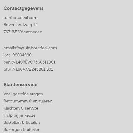
Contactgegevens
tuinhoutdeal.com
Bovenlandweg 14
7671BE Vriezenveen
email
info@tuinhoutdeal.com
kvk
98004980
bank
NL40REVO7568311961
btw
NL864772245B01.B01
Klantenservice
Veel gestelde vragen
Retourneren & annuleren
Klachten & service
Hulp bij je keuze
Bestellen & Betalen
Bezorgen & afhalen