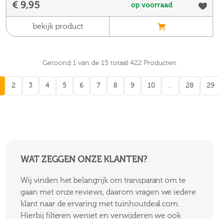
€ 9,95
op voorraad
bekijk product
Getoond 1 van de 15 totaal 422 Producten
2
3
4
5
6
7
8
9
10
...
28
29
WAT ZEGGEN ONZE KLANTEN?
Wij vinden het belangrijk om transparant om te
gaan met onze reviews, daarom vragen we iedere
klant naar de ervaring met tuinhoutdeal.com.
Hierbij filteren weniet en verwijderen we ook