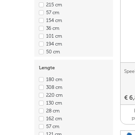
215 cm
57 cm
154 cm
36 cm
101 cm
194 cm
50 cm
264 cm
310 cm
Lengte
Spee
120 cm
180 cm
199 cm
308 cm
74 cm
220 cm
€ 6
80 cm
130 cm
38 cm
28 cm
280 cm
p
162 cm
230 cm
57 cm
127 cm
121 cm