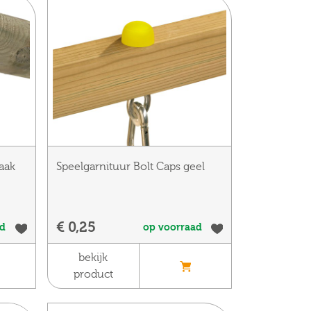
aak
Speelgarnituur Bolt Caps geel
€ 0,25
ad
op voorraad
bekijk
product