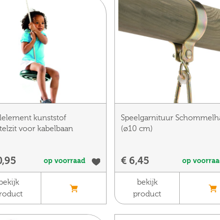
lelement kunststof
Speelgarnituur Schommelh
telzit voor kabelbaan
(ø10 cm)
0,95
€ 6,45
op voorraad
op voorra
bekijk
bekijk
roduct
product