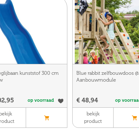
glijbaan kunststof 300 cm
Blue rabbit zelfbouwdoos @
w
Aanbouwmodule
02,95
€ 48,94
op voorraad
op voorra
bekijk
bekijk
roduct
product