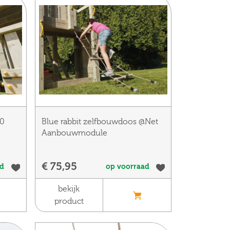
.0
Blue rabbit zelfbouwdoos @Net
Aanbouwmodule
€ 75,95
ad
op voorraad
bekijk
product