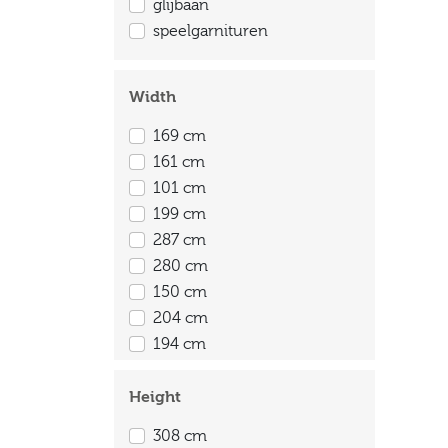
glijbaan
speelgarnituren
Width
169 cm
161 cm
101 cm
199 cm
287 cm
280 cm
150 cm
204 cm
194 cm
180 cm
50 cm
Height
317 cm
308 cm