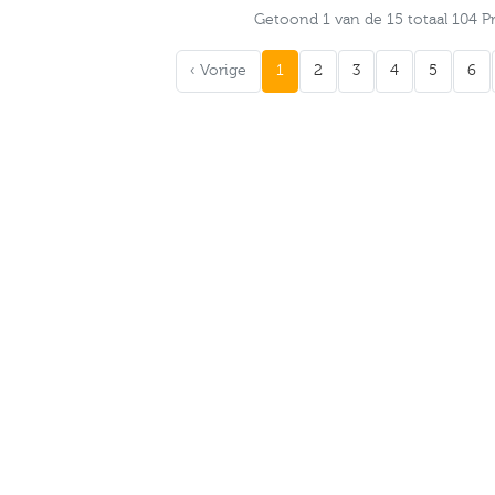
Getoond 1 van de 15 totaal 104 
‹ Vorige
1
2
3
4
5
6