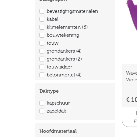
bevestigingsmaterialen
kabel
klimelementen (5)
bouwtekening
touw
grondankers (4)
grondankers (2)
touwladder
Wave
betonmortel (4)
Viole
Daktype
€ 1
kapschuur
zadeldak
p
Hoofdmateriaal