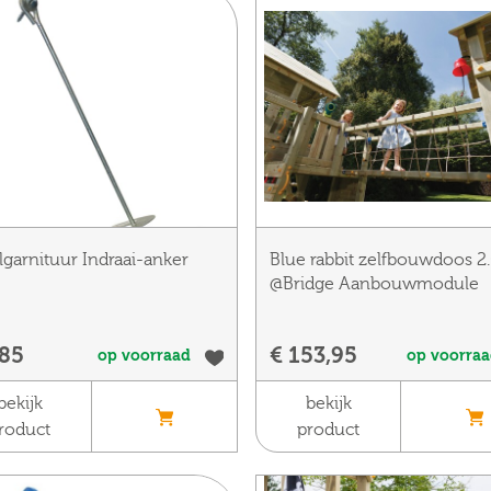
lgarnituur Indraai-anker
Blue rabbit zelfbouwdoos 2
@Bridge Aanbouwmodule
,85
€ 153,95
op voorraad
op voorra
bekijk
bekijk
roduct
product