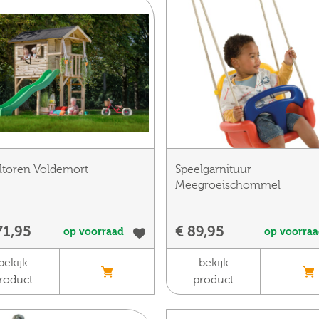
ltoren Voldemort
Speelgarnituur
Meegroeischommel
71,95
€ 89,95
op voorraad
op voorra
bekijk
bekijk
roduct
product