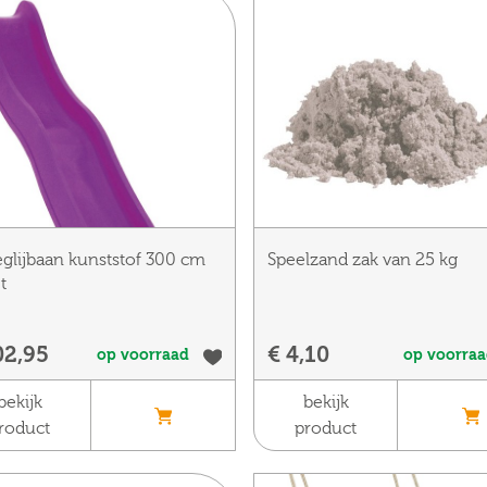
glijbaan kunststof 300 cm
Speelzand zak van 25 kg
t
02,95
€ 4,10
op voorraad
op voorra
bekijk
bekijk
roduct
product