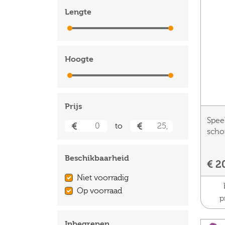
Lengte
0 cm
500 cm
Hoogte
0 cm
500 cm
Prijs
Spee
to
scho
Beschikbaarheid
€ 2
Niet voorradig
Op voorraad
p
Inbegrepen