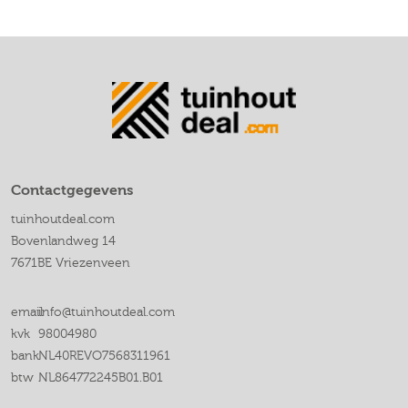
Contactgegevens
tuinhoutdeal.com
Bovenlandweg 14
7671BE Vriezenveen
email
info@tuinhoutdeal.com
kvk
98004980
bank
NL40REVO7568311961
btw
NL864772245B01.B01