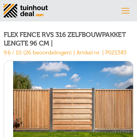
FLEX FENCE RVS 316 ZELFBOUWPAKKET
LENGTE 96 CM |
9.6 / 10 (26 beoordelingen) | Artikel nr. | P021383