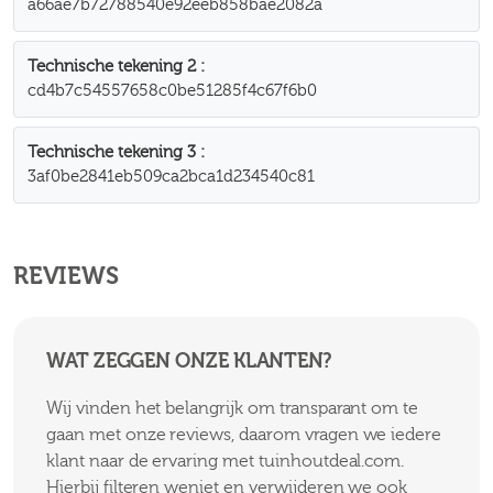
a66ae7b72788540e92eeb858bae2082a
Technische tekening 2
cd4b7c54557658c0be51285f4c67f6b0
Technische tekening 3
3af0be2841eb509ca2bca1d234540c81
REVIEWS
WAT ZEGGEN ONZE KLANTEN?
Wij vinden het belangrijk om transparant om te
gaan met onze reviews, daarom vragen we iedere
klant naar de ervaring met tuinhoutdeal.com.
Hierbij filteren weniet en verwijderen we ook