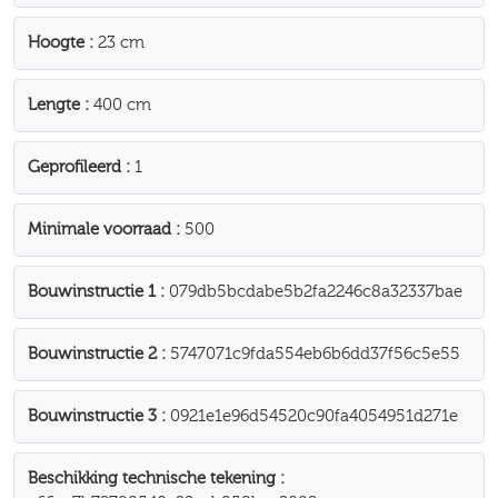
Hoogte
23 cm
Lengte
400 cm
Geprofileerd
1
Minimale voorraad
500
Bouwinstructie 1
079db5bcdabe5b2fa2246c8a32337bae
Bouwinstructie 2
5747071c9fda554eb6b6dd37f56c5e55
Bouwinstructie 3
0921e1e96d54520c90fa4054951d271e
Beschikking technische tekening