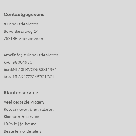
Contactgegevens
tuinhoutdeal.com
Bovenlandweg 14
7671BE Vriezenveen
email
info@tuinhoutdeal.com
kvk
98004980
bank
NL40REVO7568311961
btw
NL864772245B01.B01
Klantenservice
Veel gestelde vragen
Retourneren & annuleren
Klachten & service
Hulp bij je keuze
Bestellen & Betalen